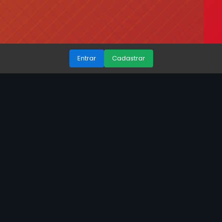
Entrar
Cadastrar
5gbet slot | Descubra os
Segredos do Jogo
3potsRiches no 5gbet Slot