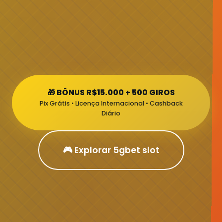
🎁 BÔNUS R$15.000 + 500 GIROS
Pix Grátis • Licença Internacional • Cashback
Diário
🎮 Explorar 5gbet slot