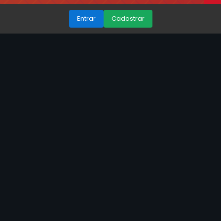
Entrar
Cadastrar
5gbet slot | A Evolução dos
Jogos de Cartas na Era
Digital
Exploração abrangente da evolução dos
jogos de cartas com a introdução de