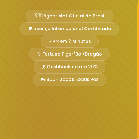
🇧🇷 5gbet slot Oficial do Brasil
🛡️ Licença Internacional Certificada
⚡ Pix em 2 Minutos
🐅 Fortune Tiger/Boi/Dragão
💰 Cashback de até 20%
🎮 800+ Jogos Exclusivos