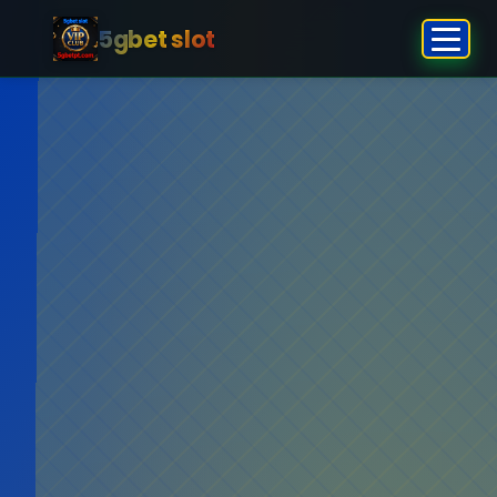
5gbet slot