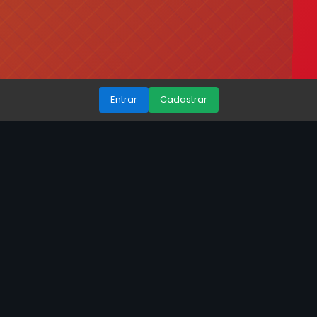
Entrar
Cadastrar
5gbet slot | Descubra o
Fascinante Mundo de