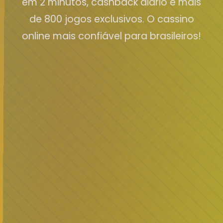
em 2 minutos, cashback diário e mais
de 800 jogos exclusivos. O cassino
online mais confiável para brasileiros!