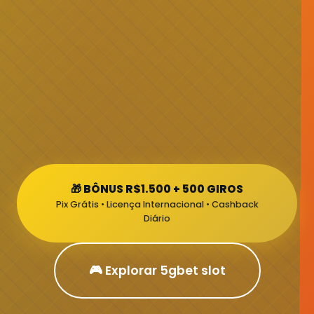
🎁 BÔNUS R$1.500 + 500 GIROS
Pix Grátis • Licença Internacional • Cashback
Diário
🎮 Explorar 5gbet slot