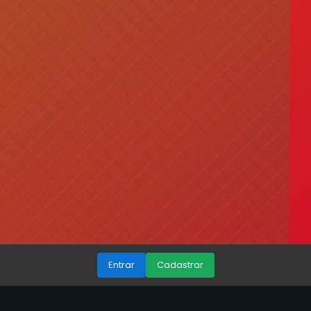
Entrar
Cadastrar