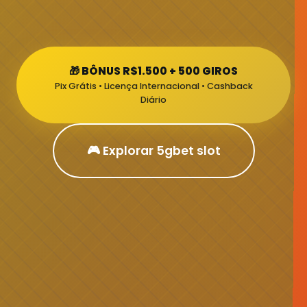
🎁 BÔNUS R$1.500 + 500 GIROS
Pix Grátis • Licença Internacional • Cashback
Diário
🎮 Explorar 5gbet slot