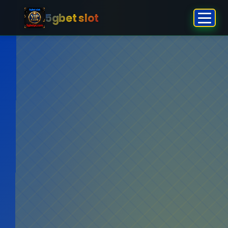
5gbet slot